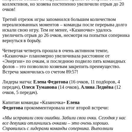
коллективов, но хозяева постепенно увеличили отрыв до 20
очков!
Третий отрезок игры запомнился большим количеством
нереализованных моментов – команды после перерыва долго
искали свою игру. Тем не менее, «Казаночке» удалось
увеличить отрыв до 26 очков, несмотря на попытки соперника
вернуться в борьбу.
Четвертая четверть прошла в очень активном темпе,
«Казаночка» планомерно увеличивала расстояние от
«Энергии» по очкам, и последнюю подвело пять командных
фолов – это позволило хозяевам закрепить преимущество.
Встреча закончилась со счетом 89:57!
Лидеры матча:
Елена Федотова
(16 очков, 11 подборов, 4
передач),
Олеся Туманова
(14 очков),
Алина Леднёва
(12
очков, 5 передач).
Капитан команды «Казаночка»
Елена
Федотова
прокомментировала итог второй встречи:
«Мы исправили свои ошибки. Забили свои очки. Сегодня у нас
все девушки отличились очками – это очень хорошо.
Справились с лидерами команды соперника. Выполнили