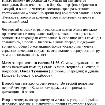
Никто никому не собирался уступать ни сантиметра
площадки, было очень много борьбы, штрафных бросков и
эмоций, и в конце четверти команды ярко разменялись
трёхочковыми – особенно яркий под вой сирен забила
Олеся
Туманова
, ввергнув комментатора и зрителей на арене в
настоящий шок!
Четвертый отрезок игры начался для хозяев очень неважно –
практически не получалось набрать очков, в то время как
оппоненты сокращали отставание. К середине игры команды
сравнялись, а после «Энергия» вышла вперёд, и одержала
волевую победу! 5 командных фолов «Казаночки» очень
серьёзно помешали сократить отставание и вернуться в игру,
чем и воспользовались гости.
Матч завершился со счетом 61:66
. Самым результативным
игрок казанской команды стала
Алина Леднёва
(13 очков, 5
подборов),
Олеся Туманова
(11 очков, 3 передачи) и
Диана
Попова
(10 очков, 6 подборов).
Второй матч начался стремительно! Во второй половине
первой четверти «Казаночка» держала соперника на
дистанции 10 очков.
Вторая четверть по прежнему отметилась упорной борьбой,
набралось больше 10 нарушений правил со стороны обоих