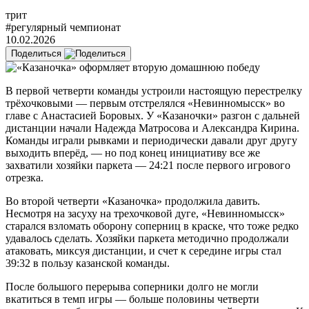
трит
#регулярный чемпионат
10.02.2026
Поделиться
В первой четверти команды устроили настоящую перестрелку
трёхочковыми — первым отстрелялся «Невинномысск» во
главе с Анастасией Боровых. У «Казаночки» разгон с дальней
дистанции начали Надежда Матросова и Александра Кирина.
Команды играли рывками и периодически давали друг другу
выходить вперёд, — но под конец инициативу все же
захватили хозяйки паркета — 24:21 после первого игрового
отрезка.
Во второй четверти «Казаночка» продолжила давить.
Несмотря на засуху на трехочковой дуге, «Невинномысск»
старался взломать оборону соперниц в краске, что тоже редко
удавалось сделать. Хозяйки паркета методично продолжали
атаковать, миксуя дистанции, и счет к середине игры стал
39:32 в пользу казанской команды.
После большого перерыва соперники долго не могли
вкатиться в темп игры — больше половины четверти